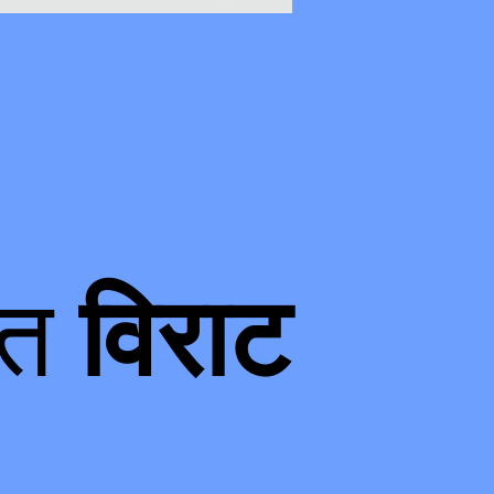
ात
विराट