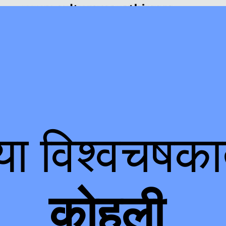
ा विश्वचषक
कोहली