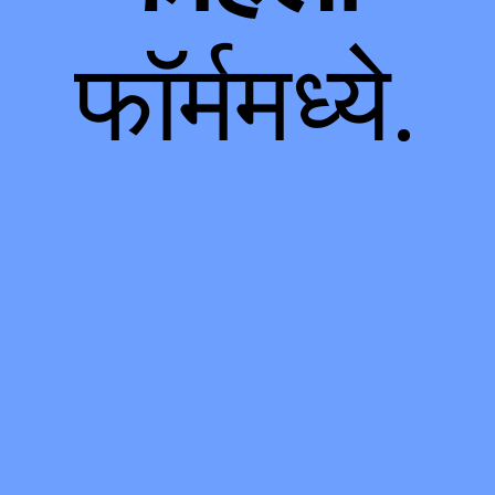
फॉर्ममध्ये.