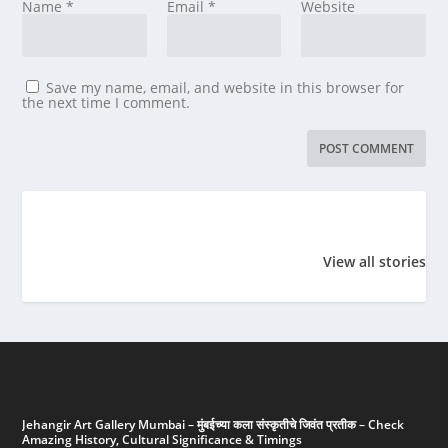
Name
*
Email
*
Website
Save my name, email, and website in this browser for
the next time I comment.
विश्वचषक इतिहासात
महाराष्ट्र भूषण
मुंबईतील प्रसिद्
सर्वाधिक षटकार:
पुरस्कार 2023
ठिकाणे (Fa
View all stories
रोहित शर्मा – ५०*
places in
विश्वचषक
Mumbai)
इतिहासात
सर्वाधिक
षटकार:
रोहित
शर्मा
–
५०*
Jehangir Art Gallery Mumbai – मुंबईच्या कला संस्कृतीचे जिवंत प्रतीक – Check
Amazing History, Cultural Significance & Timings