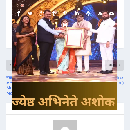
SHARE:
RATE:
PREVIOUS
NEXT
मराठीत फलक नसलेल्या दुकानांवर
अयोध्या दर्शन ( Ayodhya
कारवाई का ? ( Why All Shops
Darshan )
Must have Board in
Marathi )
ABOUT THE AUTHOR