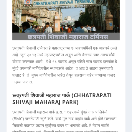
छत्रपती शिवाजी टर्मिनस हे महाराष्ट्राच्या ७ आश्चर्यांपैकी एक आश्चर्य ठरले
आहे. जून २०१३ मध्ये महाराष्ट्रातील अद्भुत आणि देखण्या सात आश्चर्यांची
घोषणा करण्यात आली. येथे १८ फलाट असून पहिले सात फलाट क्रमांक हे
मुंबई उपनगरी मार्गिकेवरील स्थानकांचे आहेत. व आठ ते आठरा क्रमांकाचे
फलाट हे ते मुख्य मार्गिकेवरील आहेत तेथून शहराचा बाहेर जाणाऱ्या जलद
गाड्या जातात.
छत्रपती शिवाजी महाराज पार्क (CHHATRAPATI
SHIVAJI MAHARAJ PARK)
छत्रपती शिवाजी महाराज पार्क इ.स. १९२५मध्ये मुंबई नगर पालिकेने
(BMC) जनतेसाठी खुले केले. याचे मूळ नाव माहीम पार्क असे होते.छत्रपती
शिवाजी महाराज उद्यान मुंबईच्या दादर या भागामधे आहे. हे मैदान सर्वांचे