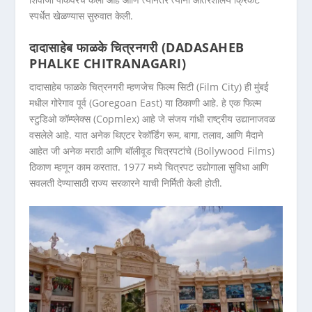
स्पर्धेत खेळण्यास सुरुवात केली.
दादासाहेब फाळके चित्रनगरी (DADASAHEB
PHALKE CHITRANAGARI)
दादासाहेब फाळके चित्रनगरी म्हणजेच फिल्म सिटी (Film City) ही मुंबई
मधील गोरेगाव पूर्व (Goregoan East) या ठिकाणी आहे. हे एक फिल्म
स्टुडिओ कॉम्प्लेक्स (Copmlex) आहे जे संजय गांधी राष्ट्रीय उद्यानाजवळ
वसलेले आहे. यात अनेक थिएटर रेकॉर्डिंग रूम, बागा, तलाव, आणि मैदाने
आहेत जी अनेक मराठी आणि बॉलीवूड चित्रपटांचे (Bollywood Films)
ठिकाण म्हणून काम करतात. 1977 मध्ये चित्रपट उद्योगाला सुविधा आणि
सवलती देण्यासाठी राज्य सरकारने याची निर्मिती केली होती.