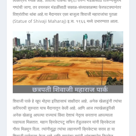
लोकप्रिय स्थळ आहे. शिवाजी पार्कचा कट्टा तरुण मंडळींसाठी तारुण्यसुलभ
गप्पांची जागा, तर वयस्कर मंडळींसाठी सकाळ-संध्याकाळच्या फेरफटक्यानंतर
विश्रांतीचा थांबा आहे.या मैदानावर एका बाजूला शिवाजी महाराजांचा पुतळा
(Statue of Shivaji Maharaj) इ.स. १९६६ मध्ये उभारण्यात आला.
शिवाजी पार्क हे खूप मोठ्या इतिहासाचं साक्षीदार आहे. अनेक खेळाडूंनी त्यांचा
करियरची सुरुवात याच मैदानातून केली आहे. आणि आज त्याखेळाडूंपैकी
अनेक खेळाडू आपल्या राज्याचं किंवा देशाचं नेतृत्व करताना आपल्याला
पाहायला मिळतात. महान क्रिकेटपटू सचिन तेंडुलकरन यांनी क्रिकेटला
गौरव मिळवून दिला. त्यांनीसुद्धा त्यांचा लहानपणी क्रिकेटचा सराव हा या
शिवाजी पार्कवरच केला आहे आणि त्यानंतर त्यांनी आंतरशालेय क्रिकेट