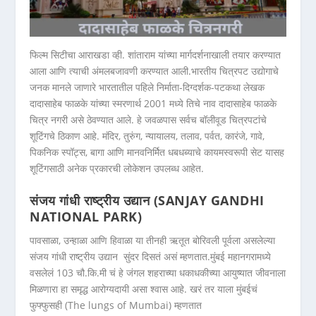
फिल्म सिटीचा आराखडा व्ही. शांताराम यांच्या मार्गदर्शनाखाली तयार करण्यात
आला आणि त्याची अंमलबजावणी करण्यात आली.भारतीय चित्रपट उद्योगाचे
जनक मानले जाणारे भारतातील पहिले निर्माता-दिग्दर्शक-पटकथा लेखक
दादासाहेब फाळके यांच्या स्मरणार्थ 2001 मध्ये तिचे नाव दादासाहेब फाळके
चित्र नगरी असे ठेवण्यात आले. हे जवळपास सर्वच बॉलीवूड चित्रपटांचे
शूटिंगचे ठिकाण आहे. मंदिर, तुरुंग, न्यायालय, तलाव, पर्वत, कारंजे, गावे,
पिकनिक स्पॉट्स, बागा आणि मानवनिर्मित धबधब्याचे कायमस्वरूपी सेट यासह
शूटिंगसाठी अनेक प्रकारची लोकेशन उपलब्ध आहेत.
संजय गांधी राष्ट्रीय उद्यान (SANJAY GANDHI
NATIONAL PARK)
पावसाळा, उन्हाळा आणि हिवाळा या तीनही ऋतूत बोरिवली पूर्वला असलेल्या
संजय गांधी राष्ट्रीय उद्यान सुंदर दिसतं असं म्हणतात.मुंबई महानगरामध्ये
वसलेलं 103 चौ.कि.मी चं हे जंगल शहराच्या धकाधकीच्या आयुष्यात जीवनाला
मिळणारा हा समृद्ध आरोग्यदायी असा श्वास आहे. खरं तर याला मुंबईचं
फुफ्फुसही (The lungs of Mumbai) म्हणतात