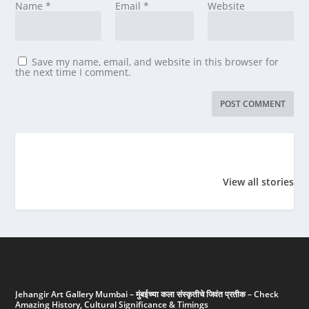
Name
*
Email
*
Website
Save my name, email, and website in this browser for
the next time I comment.
विश्वचषक इतिहासात
महाराष्ट्र भूषण
मुंबईतील प्रसिद्
सर्वाधिक षटकार:
पुरस्कार 2023
ठिकाणे (Fa
View all stories
रोहित शर्मा – ५०*
places in
विश्वचषक
Mumbai)
इतिहासात
सर्वाधिक
षटकार:
रोहित
शर्मा
–
५०*
Jehangir Art Gallery Mumbai – मुंबईच्या कला संस्कृतीचे जिवंत प्रतीक – Check
Amazing History, Cultural Significance & Timings