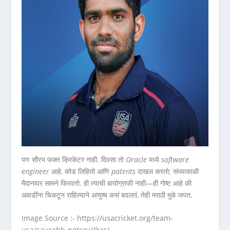
पण सौरभ फक्त क्रिकेटर नाही. दिवसा तो
Oracle
मध्ये
software
engineer
आहे, कोड लिहितो आणि
patents
दाखल करतो; संध्याकाळी
मैदानावर सामने फिरवतो. ही त्याची बायोग्राफी नाही—ही गोष्ट आहे की
आवडींना चिकटून राहिल्याने आयुष्य कसं बदलतं, तेही मराठी मुळे जपत.
Image Source :- https://usacricket.org/team-
usa/saurabh-netravalkar/