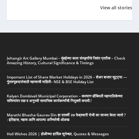
सर्वाधिक षटकार:
पुरस्कार 2023
ठिकाणे (Fa
View all stories
रोहित शर्मा – ५०*
places in
विश्वचषक
Mumbai)
इतिहासात
सर्वाधिक
षटकार:
रोहित
शर्मा
–
५०*
Jehangir Art Gallery Mumbai – मुंबईच्या कला संस्कृतीचे जिवंत प्रतीक – Check
Amazing History, Cultural Significance & Timings
Important List of Share Market Holidays in 2026 – शेअर बाजार सुट्ट्या —
गुंतवणूकदारांसाठी महत्त्वाची माहिती– NSE & BSE Holiday List
Kalyan Dombivali Municipal Corporation – कल्याण डोंबिवली महापालिकेच्या
समित्यांवर तज्ञ व अनुभवी सामाजिक कार्यकर्त्यांची नियुक्ती करावी.!
Marathi Bhasha Gaurav Din हा दरवर्षी २७ फेब्रुवारी रोजी का साजरा केला जातो ?
: इतिहास, महत्व आणि आपल्या अस्मितेची ओळख
Holi Wishes 2026 | होळीच्या हार्दिक शुभेच्छा, Quotes & Messages