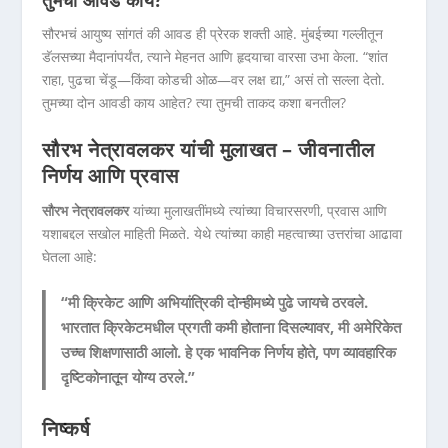
तुमची आवड काय?
सौरभचं आयुष्य सांगतं की आवड ही प्रेरक शक्ती आहे. मुंबईच्या गल्लीतून
डॅलसच्या मैदानांपर्यंत, त्याने मेहनत आणि हृदयाचा वारसा उभा केला. “शांत
राहा, पुढचा चेंडू—किंवा कोडची ओळ—वर लक्ष द्या,” असं तो सल्ला देतो.
तुमच्या दोन आवडी काय आहेत? त्या तुमची ताकद कशा बनतील?
सौरभ नेत्रावलकर यांची मुलाखत – जीवनातील
निर्णय आणि प्रवास
सौरभ नेत्रावलकर
यांच्या मुलाखतींमध्ये त्यांच्या विचारसरणी, प्रवास आणि
यशाबद्दल सखोल माहिती मिळते. येथे त्यांच्या काही महत्वाच्या उत्तरांचा आढावा
घेतला आहे:
“मी क्रिकेट आणि अभियांत्रिकी दोन्हीमध्ये पुढे जायचे ठरवले.
भारतात क्रिकेटमधील प्रगती कमी होताना दिसल्यावर, मी अमेरिकेत
उच्च शिक्षणासाठी आलो. हे एक भावनिक निर्णय होते, पण व्यावहारिक
दृष्टिकोनातून योग्य ठरले.”
निष्कर्ष