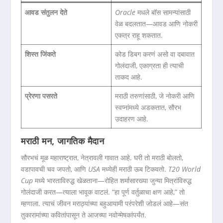
आवड संतुलन देते
Oracle
मधले बॉस सामन्यांसाठी
वेळ बदलतात—आवड आणि नोकरी
एकत्र राहू शकतात.
शिस्त जिंकते
कोड डिबग करणं असो वा दबावात
गोलंदाजी, एकाग्रता ही त्याची
ताकद आहे.
प्रेरणा पसरते
मराठी तरुणांसाठी, जे नोकरी आणि
स्वप्नांमध्ये अडकतात, सौरभ
उदाहरण आहे.
मराठी मन, जागतिक मैदान
सौरभचं मूळ महाराष्ट्रात, नेत्रावली गावात आहे. घरी तो मराठी बोलतो,
वडापावची चव जपतो, आणि
USA
मध्येही मराठी ऊब टिकवतो.
T20 World
Cup
मध्ये भारताविरुद्ध खेळताना—रोहित शर्मासारख्या जुन्या मित्रांविरुद्ध
गोलंदाजी करत—त्याला भावूक वाटलं. “हा पूर्ण वर्तुळाचा क्षण आहे,” तो
म्हणाला. त्याचं जीवन मराठ्यांच्या बहुआयामी परंपरेशी जोडलं आहे—संत
तुकारामांच्या कवितांपासून ते आजच्या नवोन्मेषकांपर्यंत.