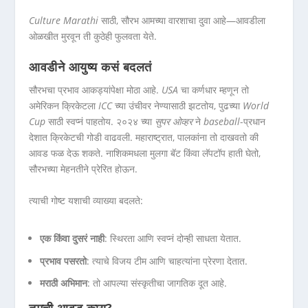
Culture Marathi
साठी, सौरभ आमच्या वारशाचा दुवा आहे—आवडीला
ओळखीत मुरवून ती कुठेही फुलवता येते.
आवडीने आयुष्य कसं बदलतं
सौरभचा प्रभाव आकड्यांपेक्षा मोठा आहे.
USA
चा कर्णधार म्हणून तो
अमेरिकन क्रिकेटला
ICC
च्या उंचीवर नेण्यासाठी झटतोय, पुढच्या
World
Cup
साठी स्वप्नं पाहतोय. २०२४ च्या
सुपर ओव्हर
ने
baseball
-प्रधान
देशात क्रिकेटची गोडी वाढवली. महाराष्ट्रात, पालकांना तो दाखवतो की
आवड फळ देऊ शकते. नाशिकमधला मुलगा बॅट किंवा लॅपटॉप हाती घेतो,
सौरभच्या मेहनतीने प्रेरित होऊन.
त्याची गोष्ट यशाची व्याख्या बदलते:
एक किंवा दुसरं नाही
: स्थिरता आणि स्वप्नं दोन्ही साधता येतात.
प्रभाव पसरतो
: त्याचे विजय टीम आणि चाहत्यांना प्रेरणा देतात.
मराठी अभिमान
: तो आपल्या संस्कृतीचा जागतिक दूत आहे.