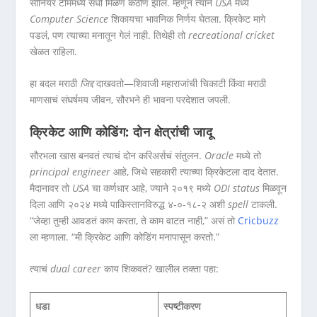
सीनियर टीममध्ये संधी मिळणं कठीण झालं. म्हणून त्याने
USA
मध्ये
Computer Science
शिकायचा भावनिक निर्णय घेतला. क्रिकेट मागे
पडलं, पण त्याच्या मनातून गेलं नाही. तिथेही तो
recreational cricket
खेळत राहिला.
हा बदल मराठी
जिद्द
दाखवतो—शिवाजी महाराजांची चिकाटी किंवा मराठी
माणसाचं संघर्षमय जीवन, सौरभने ही भावना परदेशात जपली.
क्रिकेट आणि कोडिंग: दोन क्षेत्रांची जादू
सौरभला खास बनवतं त्याचं दोन करिअर्सचं संतुलन.
Oracle
मध्ये तो
principal engineer
आहे, जिथे सहकारी त्याच्या क्रिकेटला दाद देतात.
मैदानावर तो
USA
चा कर्णधार आहे, ज्याने २०१९ मध्ये
ODI status
मिळवून
दिला आणि २०२४ मध्ये पाकिस्तानविरुद्ध ४-०-१८-२ अशी
spell
टाकली.
“जेव्हा तुम्ही आवडतं काम करता, ते काम वाटत नाही,” असं तो
Cricbuzz
ला म्हणाला. “मी क्रिकेट आणि कोडिंग मनापासून करतो.”
त्याचं
dual career
काय शिकवतं? खालील तक्ता पहा:
धडा
स्पष्टीकरण