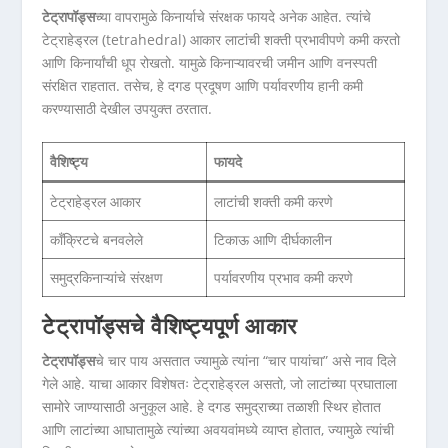
टेट्रापॉड्स
च्या वापरामुळे किनार्याचे संरक्षक फायदे अनेक आहेत. त्यांचे
टेट्राहेड्रल (tetrahedral) आकार लाटांची शक्ती प्रभावीपणे कमी करतो
आणि किनार्यांची धूप रोखतो. यामुळे किनाऱ्यावरची जमीन आणि वनस्पती
संरक्षित राहतात. तसेच, हे दगड प्रदूषण आणि पर्यावरणीय हानी कमी
करण्यासाठी देखील उपयुक्त ठरतात.
वैशिष्ट्य
फायदे
टेट्राहेड्रल आकार
लाटांची शक्ती कमी करणे
कॉंक्रिटचे बनवलेले
टिकाऊ आणि दीर्घकालीन
समुद्रकिनाऱ्यांचे संरक्षण
पर्यावरणीय प्रभाव कमी करणे
टेट्रापॉड्सचे वैशिष्ट्यपूर्ण आकार
टेट्रापॉड्स
चे चार पाय असतात ज्यामुळे त्यांना “चार पायांचा” असे नाव दिले
गेले आहे. याचा आकार विशेषतः टेट्राहेड्रल असतो, जो लाटांच्या प्रघाताला
सामोरे जाण्यासाठी अनुकूल आहे. हे दगड समुद्राच्या तळाशी स्थिर होतात
आणि लाटांच्या आघातामुळे त्यांच्या अवयवांमध्ये व्याप्त होतात, ज्यामुळे त्यांची