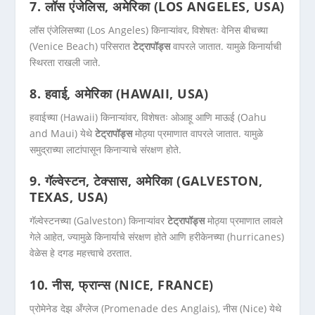
7. लॉस एंजेलिस, अमेरिका (LOS ANGELES, USA)
लॉस एंजेलिसच्या (Los Angeles) किनाऱ्यांवर, विशेषतः वेनिस बीचच्या
(Venice Beach) परिसरात
टेट्रापॉड्स
वापरले जातात. यामुळे किनार्याची
स्थिरता राखली जाते.
8. हवाई, अमेरिका (HAWAII, USA)
हवाईच्या (Hawaii) किनाऱ्यांवर, विशेषतः ओआहू आणि माऊई (Oahu
and Maui) येथे
टेट्रापॉड्स
मोठ्या प्रमाणात वापरले जातात. यामुळे
समुद्राच्या लाटांपासून किनाऱ्याचे संरक्षण होते.
9. गॅल्वेस्टन, टेक्सास, अमेरिका (GALVESTON,
TEXAS, USA)
गॅल्वेस्टनच्या (Galveston) किनाऱ्यांवर
टेट्रापॉड्स
मोठ्या प्रमाणात लावले
गेले आहेत, ज्यामुळे किनार्याचे संरक्षण होते आणि हरीकेनच्या (hurricanes)
वेळेस हे दगड महत्त्वाचे ठरतात.
10. नीस, फ्रान्स (NICE, FRANCE)
प्रोमेनेड देझ अँग्लेज (Promenade des Anglais), नीस (Nice) येथे