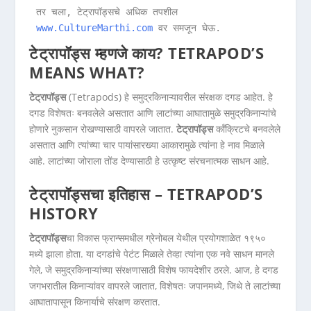
तर चला, टेट्रापॉड्सचे अधिक तपशील 
www.CultureMarthi.com
 वर समजून घेऊ.
टेट्रापॉड्स म्हणजे काय? TETRAPOD’S
MEANS WHAT?
टेट्रापॉड्स
(Tetrapods) हे समुद्रकिनाऱ्यावरील संरक्षक दगड आहेत. हे
दगड विशेषतः बनवलेले असतात आणि लाटांच्या आघातामुळे समुद्रकिनाऱ्यांचे
होणारे नुकसान रोखण्यासाठी वापरले जातात.
टेट्रापॉड्स
कॉंक्रिटचे बनवलेले
असतात आणि त्यांच्या चार पायांसारख्या आकारामुळे त्यांना हे नाव मिळाले
आहे. लाटांच्या जोराला तोंड देण्यासाठी हे उत्कृष्ट संरचनात्मक साधन आहे.
टेट्रापॉड्सचा इतिहास – TETRAPOD’S
HISTORY
टेट्रापॉड्स
चा विकास फ्रान्समधील ग्रेनोबल येथील प्रयोगशाळेत १९५०
मध्ये झाला होता. या दगडांचे पेटंट मिळाले तेव्हा त्यांना एक नवे साधन मानले
गेले, जे समुद्रकिनाऱ्यांच्या संरक्षणासाठी विशेष फायदेशीर ठरले. आज, हे दगड
जगभरातील किनाऱ्यांवर वापरले जातात, विशेषतः जपानमध्ये, जिथे ते लाटांच्या
आघातापासून किनार्याचे संरक्षण करतात.