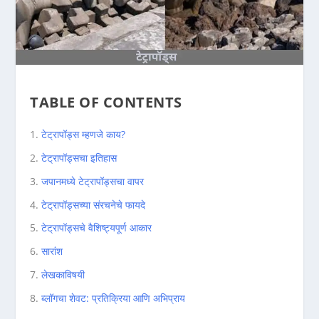
TABLE OF CONTENTS
टेट्रापॉड्स म्हणजे काय?
टेट्रापॉड्सचा इतिहास
जपानमध्ये टेट्रापॉड्सचा वापर
टेट्रापॉड्सच्या संरचनेचे फायदे
टेट्रापॉड्सचे वैशिष्ट्यपूर्ण आकार
सारांश
लेखकाविषयी
ब्लॉगचा शेवट: प्रतिक्रिया आणि अभिप्राय