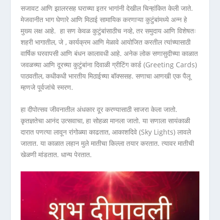
सजावट आणि झालरसह घराच्या इतर भागांनी देखील चिन्हांकित केली जाते.
मेजवानीत भाग घेणारे आणि मिठाई सामायिक करणाऱ्या कुटुंबांमध्ये अन्न हे
मुख्य लक्ष आहे. हा सण केवळ कुटुंबांसाठीच नव्हे, तर समुदाय आणि विशेषतः
शहरी भागातील, जे , कार्यक्रम आणि मेळावे आयोजित करतील त्यांच्यासाठी
वार्षिक घरवापसी आणि बंधन कालावधी आहे. अनेक लोक सणासुदीच्या काळात
जवळच्या आणि दूरच्या कुटुंबांना दिवाळी ग्रीटिंग कार्ड (Greeting Cards)
पाठवतील, कधीकधी भारतीय मिठाईच्या बॉक्ससह. सणाचा आणखी एक पैलू
म्हणजे पूर्वजांचे स्मरण.
हा दीपोत्सव जीवनातील अंधकार दूर करण्यासाठी साजरा केला जातो.
कृतज्ञतेचा आनंद उत्सवाचा, हा सोहळा मानला जातो. या सणाला सायंकाळी
दारात पणत्या लावून रांगोळ्या काढतात, आकाशदिवे (Sky Lights) लावले
जातात. या काळात लहान मुले मातीचा किल्ला तयार करतात. त्यावर मातीची
खेळणी मांडतात. धान्य पेरतात.