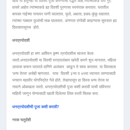
व्हावे या हेतूनेही या दिवशी पूजा करण्याची पद्धत आहे.ज्यांच्याकडे घरी गुरे,
वासरे आहेत त्यांच्याकडे ह्या दिवशी पुरणाचा स्वयंपाक करतात. घरातील
बायका गाईच्या पायावर पाणी घालतात. फुले, अक्षता, हळद-कुंकू वाहतात.
त्यांच्या गळ्यात फुलांची माळ घालतात. अंगणात रांगोळी काढण्यास सुरुवात ह्या
दिवसापासूनच होते.
धनत्रयोदशी
धनत्रयोदशी हा सण आश्विन कृष्ण त्रयोदशीस साजरा केला
जातो.धनत्रयोदशी या दिवशी वस्त्रालंकार खरेदी करणे शुभ मानतात. महिला
उपवास करून घरातले दागिणे अलंकार काढून ते साफ करतात. या दिवसाला
‘धन्य तेरस’ असेही म्हणतात. याच दिवशी ३ऱ्या व ४थ्या ध्यानात जाण्यासाठी
भगवान महावीर योगनिद्रेत गेले होते. तेव्हापासून हा दिवस धन्य तेरस या
नावाने ओळखला जातो. धनत्रयोदशीची पूजा कशी करावी याची सविस्तर
माहिती जाणून घेण्यासाठी खाली दिलेल्या लिंक वरती क्लिक करा.
धनत्रयोदशीची पूजा कशी करावी?
नरक चतुर्दशी