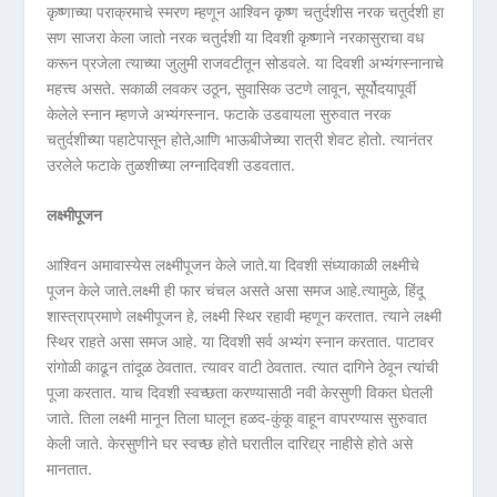
कृष्णाच्या पराक्रमाचे स्मरण म्हणून आश्विन कृष्ण चतुर्दशीस नरक चतुर्दशी हा
सण साजरा केला जातो नरक चतुर्दशी या दिवशी कृष्णाने नरकासुराचा वध
करून प्रजेला त्याच्या जुलुमी राजवटीतून सोडवले. या दिवशी अभ्यंगस्नानाचे
महत्त्व असते. सकाळी लवकर उठून, सुवासिक उटणे लावून, सूर्योदयापूर्वी
केलेले स्नान म्हणजे अभ्यंगस्नान. फटाके उडवायला सुरुवात नरक
चतुर्दशीच्या पहाटेपासून होते,आणि भाऊबीजेच्या रात्री शेवट होतो. त्यानंतर
उरलेले फटाके तुळशीच्या लग्नादिवशी उडवतात.
लक्ष्मीपूजन
आश्विन अमावास्येस लक्ष्मीपूजन केले जाते.या दिवशी संध्याकाळी लक्ष्मीचे
पूजन केले जाते.लक्ष्मी ही फार चंचल असते असा समज आहे.त्यामुळे, हिंदू
शास्त्राप्रमाणे लक्ष्मीपूजन हे, लक्ष्मी स्थिर रहावी म्हणून करतात. त्याने लक्ष्मी
स्थिर राहते असा समज आहे. या दिवशी सर्व अभ्यंग स्नान करतात. पाटावर
रांगोळी काढून तांदूळ ठेवतात. त्यावर वाटी ठेवतात. त्यात दागिने ठेवून त्यांची
पूजा करतात. याच दिवशी स्वच्छता करण्यासाठी नवी केरसुणी विकत घेतली
जाते. तिला लक्ष्मी मानून तिला घालून हळद-कुंकू वाहून वापरण्यास सुरुवात
केली जाते. केरसुणीने घर स्वच्छ होते घरातील दारिद्य्र नाहीसे होते असे
मानतात.