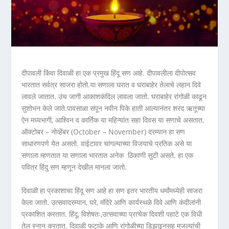
दीपावली किंवा दिवाळी हा एक प्रमुख हिंदू सण आहे. दीपावलीला दीपोत्सव
भारतात सर्वत्र साजरा होतो.या सणाला घरात व घराबाहेर तेलाचे लहान दिवे
लावले जातात. उंच जागी आकाशकंदिल लावला जातो. घराबाहेर रांगोळी काढून
सुशोभन केले जाते.पावसाळा संपून नवीन पिके हाती आल्यानंतर शरद ऋतूच्या
ऐन मध्यभागी, आश्विन व कार्तिक या महिन्यांत सहा दिवस या सणाचे असतात.
ऑक्टोबर – नोव्हेंबर (October – November) दरम्यान हा सण
साधारणपणे येत असतो. वाईटावर चांगल्‍याच्‍या विजयाचे प्रतिक असे या
सणाला म्हणतात या सणाला भारतात अनेक ठिकाणी सुटी असते. हा एक
पवित्र हिंदु सण म्हणून देखील मानला जातो.
दिवाळी हा प्रकाशाचा हिंदू सण आहे हा सण इतर भारतीय धर्मांमध्येही साजरा
केला जातो. उत्सवादरम्यान, घरे, मंदिरे आणि कार्यस्थळे दिवे आणि कंदीलांनी
प्रकाशित करतात. हिंदू, विशेषतः,उत्सवाच्या प्रत्येक दिवशी पहाटे एक विधी
तेल स्नान करतात. दिवाळी फटाके आणि रांगोळीच्या डिझाइनसह मजल्यांची