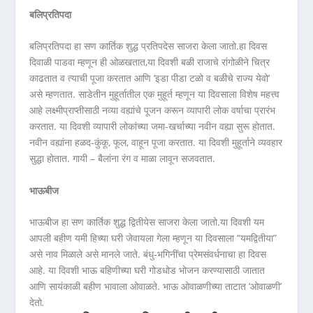
बलिप्रतिपदा
बलिप्रतिपदा हा सण कार्तिक शुद्ध प्रतिपदेस साजरा केला जातो.हा दिवस
दिवाळी पाडवा म्हणून ही ओळखतात,या दिवशी बळी राजाचे रांगोळीने चित्र
काढतात व त्याची पूजा करतात आणि ‘इडा पीडा टळो व बळीचे राज्य येवो’
असे म्हणतात. साडेतीन मुहूर्तातील एक मुहूर्त म्हणून या दिवसाला विशेष महत्त्व
आहे लक्ष्मीप्राप्तीसाठी नव्या वह्यांचे पूजन करून व्यापारी लोक वर्षाचा प्रारंभ
करतात. या दिवशी व्यापारी लोकांच्या जमा-खर्चाच्या नवीन वह्या सुरू होतात.
नवीन वह्यांना हळद-कुंकू, फूल, वाहून पूजा करतात. या दिवशी मुहूर्ताने व्यवहार
सुद्धा होतात. गायी – बैलांना रंग व माळा लावून सजवतात.
भाऊबीज
भाऊबीज हा सण कार्तिक शुद्ध द्वितीयेस साजरा केला जातो.या दिवशी यम
आपली बहीण यमी हिच्या घरी जेवायला गेला म्हणून या दिवसाला “यमद्वितीया”
असे नाव मिळाले असे मानले जाते. बंधु-भगिनींचा प्रेमसंवर्धनाचा हा दिवस
आहे. या दिवशी भाऊ बहिणीच्या घरी गोडधोड भोजन करण्यासाठी जातात
आणि सायंकाळी बहीण भावाला ओवाळते. भाऊ ओवाळणीच्या ताटात ‘ओवाळणी’
देतो
.