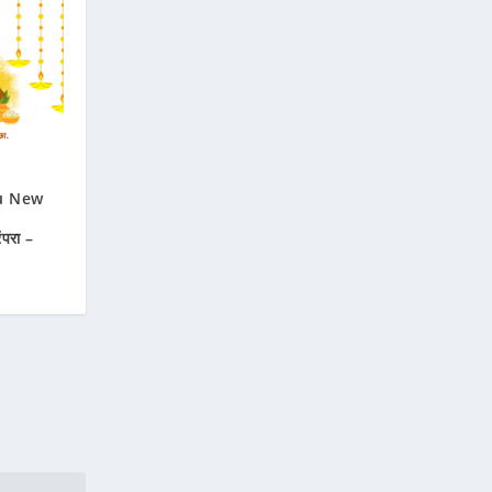
u New
ंपरा –