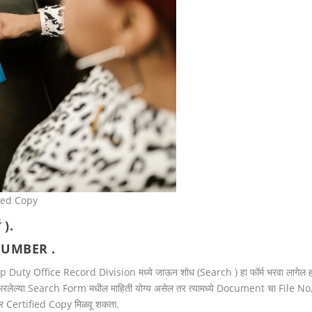
ied Copy
ष ).
E NUMBER .
mp Duty Office Record Division मध्ये जाऊन शोध (Search ) हा फॉर्म भरवा लागेल ह
पण भरलेल्या Search Form मधील माहिती योग्य असेल तर त्यामध्ये Document चा File No
सार Certified Copy मिळवू शकता.