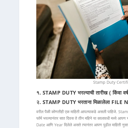
Stamp Duty Certif
१. STAMP DUTY भरल्याची तारीख ( किंवा वर्
२. STAMP DUTY भरताना मिळालेला FIL
वरील पैकी कोणतीही एक माहिती आपल्याकडे असली पाहिजे. Sta
फॉर्म भरल्यानंतर सात दिवस ते तीन महिने या कालावधी मध्ये आ
Date आणि Year दिलेले असते त्यानंतर आपण पुढील माहिती नु