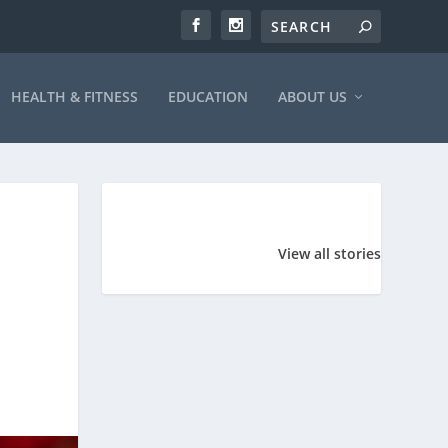
HEALTH & FITNESS
EDUCATION
ABOUT US
विश्वचषक इतिहासात
महाराष्ट्र भूषण
सर्वाधिक षटकार:
पुरस्कार 2023
View all stories
रोहित शर्मा – ५०*
विश्वचषक
इतिहासात
सर्वाधिक
षटकार:
रोहित
शर्मा
–
५०*