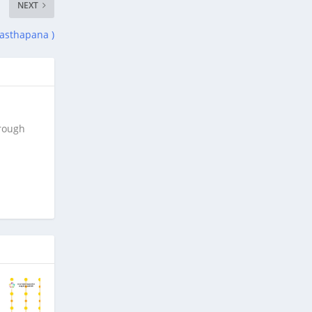
NEXT
hatasthapana )
hrough