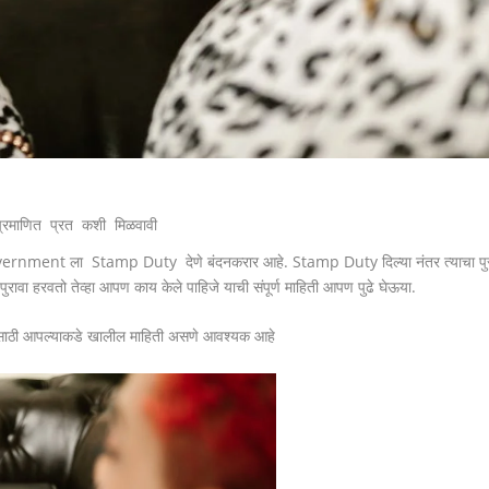
माणित प्रत कशी मिळवावी
ंतर Government ला Stamp Duty देणे बंदनकरार आहे. Stamp Duty दिल्या नंतर त्याचा पु
ावा हरवतो तेव्हा आपण काय केले पाहिजे याची संपूर्ण माहिती आपण पुढे घेऊया.
ासाठी आपल्याकडे खालील माहिती असणे आवश्यक आहे