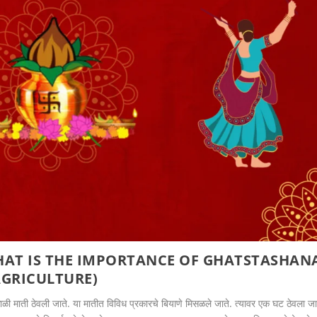
AT IS THE IMPORTANCE OF GHATSTASHAN
AGRICULTURE)
ाळी माती ठेवली जाते. या मातीत विविध प्रकारचे बियाणे मिसळले जाते. त्यावर एक घट ठेवला जा