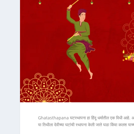
Ghatasthapana घटस्थापना हा हिंदू धर्मातील एक विधी आहे. आश्विन 
या तिथीला देवीच्या घटांची स्थापना केली जाते घडा किंवा कलश या