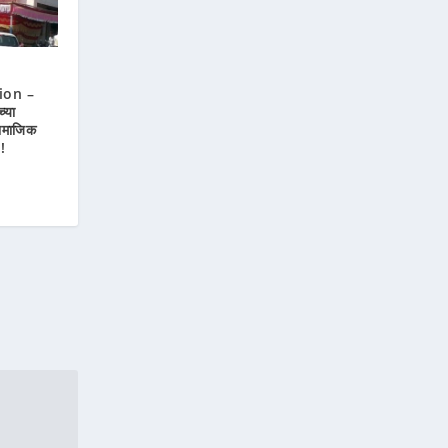
ion –
्या
सामाजिक
.!