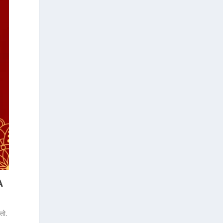
A
तो.