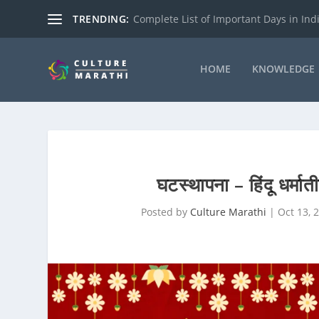
TRENDING:
Complete List of Important Days in India
HOME
KNOWLEDGE
घटस्थापना – हिंदू ध
Posted by
Culture Marathi
|
Oct 13, 