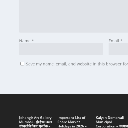
Name
*
Email
*
Save my name, email, and website in this browser fo
Jehangir Art Gallery
Important List of
Kalyan Dombivali
Mumbai – मुंबईच्या कला
Share Market
Municipal
संस्कृतीचे जिवंत प्रतीक –
Holidays in 2026 –
Corporation – कल्याण