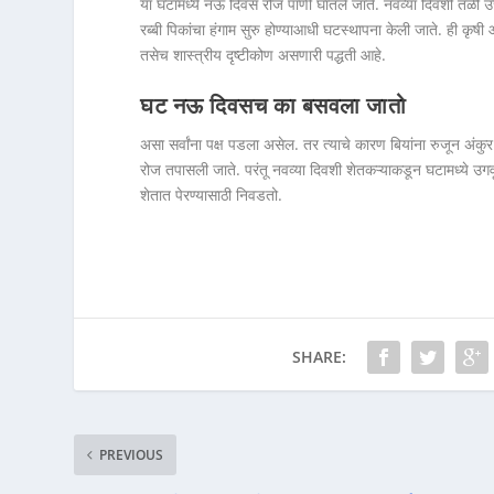
या घटामध्ये नऊ दिवस रोज पाणी घातले जाते. नवव्या दिवशी तळी उच
रब्बी पिकांचा हंगाम सुरु होण्याआधी घटस्थापना केली जाते. ही कृष
तसेच शास्त्रीय दृष्टीकोण असणारी पद्धती आहे.
घट नऊ दिवसच का बसवला जातो
असा सर्वांना पक्ष पडला असेल. तर त्याचे कारण बियांना रुजून अ
रोज तपासली जाते. परंतू नवव्या दिवशी शेतकऱ्याकडून घटामध्ये उगव
शेतात पेरण्यासाठी निवडतो.
SHARE:
PREVIOUS