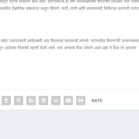
लून घटाचे विसर्जन केले जाते. घटस्थापना हा सण पावसाळ्याच्या शेवटच्या दिवसात येतो तसे
ी आधारित वैज्ञानिक संकल्पना असून बियाणे, माती, पाणी आणि हवामानाची चिकित्सा करणारी पारंप
ंकुर बाहेर पडण्यासाठी कमीतकमी आठ दिवसाचा कालावधी लागतो. घटामधील बियाणांची उगवणक्षमत
ून आलेल्या पिकाची पहाणी केली जाते. ज्या धान्याचे पिक जोमाने आले आहे ते पिक तो आपल्या
RATE: