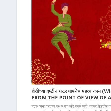
शेतीच्या दृष्टीनं घटस्थापनेचं महत्व काय
(WH
FROM THE POINT OF VIEW OF 
घटस्थापना करताना प्रथम एक भांडे घेतले जाते. त्यावर शेतातील क