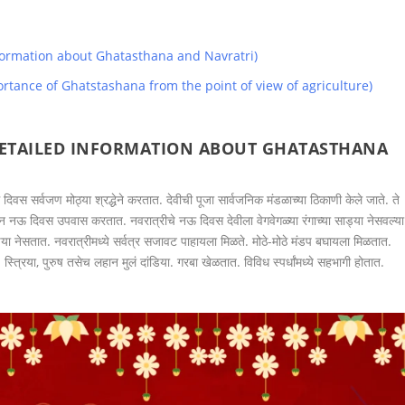
d information about Ghatasthana and Navratri)
he importance of Ghatstashana from the point of view of agriculture)
ETAILED INFORMATION ABOUT GHATASTHANA
स सर्वजण मोठ्या श्रद्धेने करतात. देवीची पूजा सार्वजनिक मंडळाच्या ठिकाणी केले जाते. ते
न नऊ दिवस उपवास करतात. नवरात्रीचे नऊ दिवस देवीला वेगवेगळ्या रंगाच्या साड्या नेसवल्या
साड्या नेसतात. नवरात्रीमध्ये सर्वत्र सजावट पाहायला मिळते. मोठे-मोठे मंडप बघायला मिळतात.
 स्त्रिया, पुरुष तसेच लहान मुलं दांडिया. गरबा खेळतात. विविध स्पर्धांमध्ये सहभागी होतात.