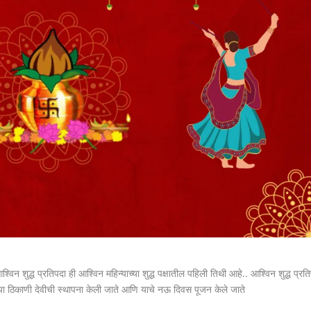
शुद्ध प्रतिपदा ही आश्विन महिन्याच्या शुद्ध पक्षातील पहिली तिथी आहे.. आश्विन शुद्ध प्रत
च्या ठिकाणी देवीची स्थापना केली जाते आणि याचे नऊ दिवस पूजन केले जाते